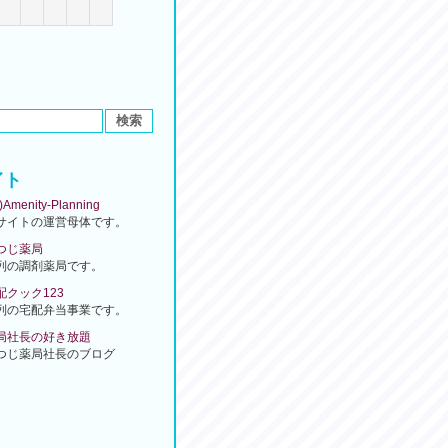
イト
)Amenity-Planning
サイトの運営母体です。
つじ薬局
列の調剤薬局です。
配クック123
列の宅配弁当事業です。
局社長の好き放題
つじ薬局社長のブログ