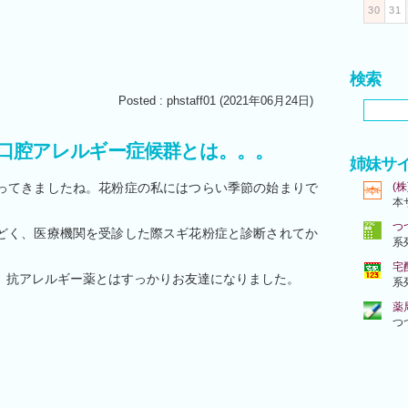
30
31
検索
Posted : phstaff01 (2021年06月24日)
口腔アレルギー症候群とは。。。
姉妹サ
ってきましたね。花粉症の私にはつらい季節の始まりで
(株
本
つ
どく、医療機関を受診した際スギ花粉症と診断されてか
系
宅
、抗アレルギー薬とはすっかりお友達になりました。
系
薬
つ