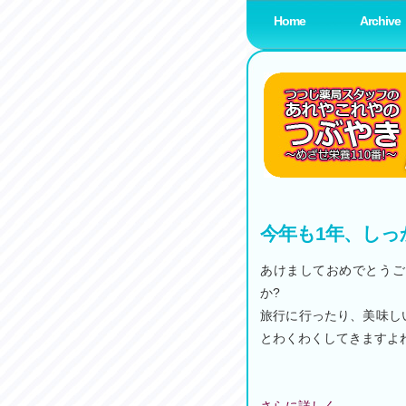
Home
Archive
薬局スタッフブログ
www.amenity-planning.com
今年も1年、しっ
あけましておめでとうご
か?
旅行に行ったり、美味し
とわくわくしてきますよ