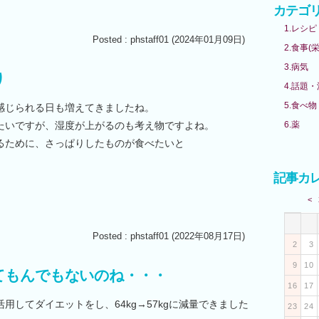
カテゴ
1.レシピ
Posted : phstaff01 (2024年01月09日)
2.食事(
3.病気
り
4.話題
5.食べ
感じられる日も増えてきましたね。
6.薬
たいですが、湿度が上がるのも考え物ですよね。
るために、さっぱりしたものが食べたいと
記事カ
<
Posted : phstaff01 (2022年08月17日)
2
3
9
10
てもんでもないのね・・・
16
17
用してダイエットをし、64kg→57kgに減量できました
23
24