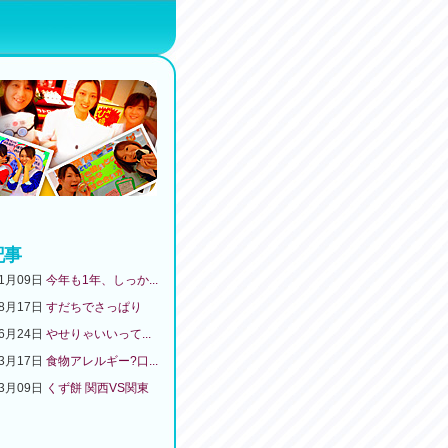
記事
01月09日
今年も1年、しっか...
08月17日
すだちでさっぱり
06月24日
やせりゃいいって...
03月17日
食物アレルギー?口...
03月09日
くず餅 関西VS関東