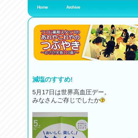
Home
Archive
薬局スタッフブログ
www.amenity-planning.com
減塩のすすめ!
5月17日は世界高血圧デー。
みなさんご存じでしたか