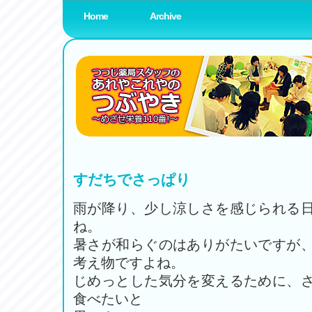
Home
Archive
薬局スタッフブログ
www.amenity-planning.com
すだちでさっぱり
雨が降り、少し涼しさを感じられる
ね。
暑さが和らぐのはありがたいですが
考え物ですよね。
じめっとした気分を変えるために、
食べたいと