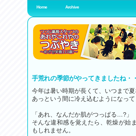
Home
Archive
薬局スタッフブログ
www.amenity-planning.com
手荒れの季節がやってきましたね・
今年は暑い時期が長くて、いつまで夏
あっという間に冷え込むようになって
「あれ、なんだか肌がつっぱる…?」
そんな違和感を覚えたら、乾燥が始
もしれません。