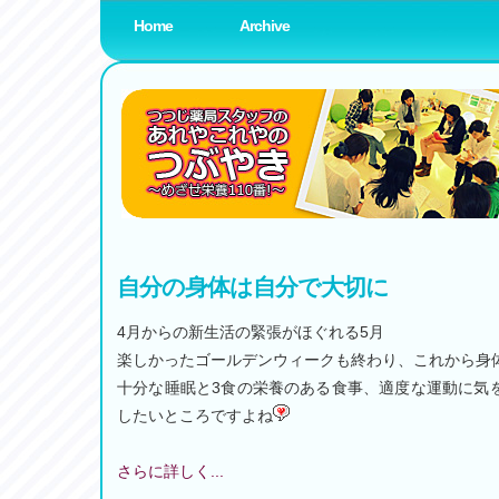
Home
Archive
薬局スタッフブログ
www.amenity-planning.com
自分の身体は自分で大切に
4月からの新生活の緊張がほぐれる5月
楽しかったゴールデンウィークも終わり、これから身
十分な睡眠と3食の栄養のある食事、適度な運動に気
したいところですよね
さらに詳しく...