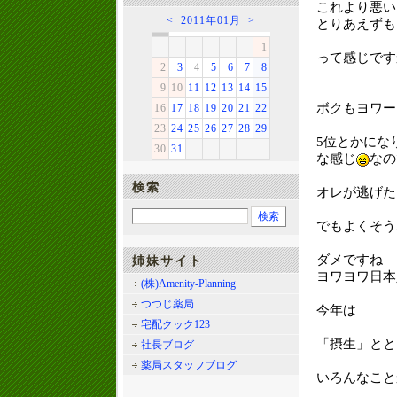
これより悪い
<
2011年01月
>
とりあえずも
1
って感じです
2
3
4
5
6
7
8
9
10
11
12
13
14
15
ボクもヨワー
16
17
18
19
20
21
22
23
24
25
26
27
28
29
5位とかにな
30
31
な感じ
なの
検索
オレが逃げた
でもよくそう
姉妹サイト
ダメですね
ヨワヨワ日本
(株)Amenity-Planning
つつじ薬局
今年は
宅配クック123
「摂生」とと
社長ブログ
薬局スタッフブログ
いろんなこと