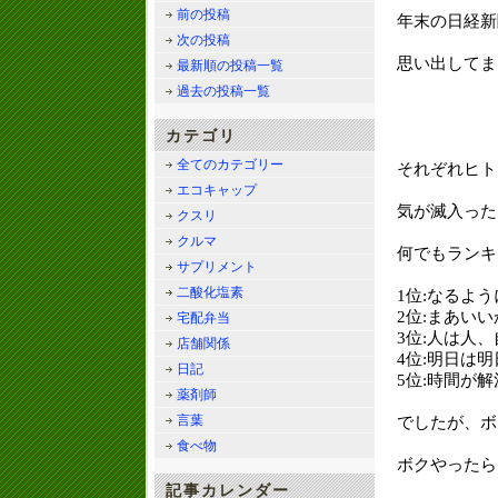
前の投稿
年末の日経新
次の投稿
思い出してま
最新順の投稿一覧
過去の投稿一覧
カテゴリ
全てのカテゴリー
それぞれヒト
エコキャップ
気が滅入った
クスリ
クルマ
何でもランキ
サプリメント
二酸化塩素
1位:なるよ
2位:まあい
宅配弁当
3位:人は人
店舗関係
4位:明日は
日記
5位:時間が
薬剤師
言葉
でしたが、ボ
食べ物
ボクやったら
記事カレンダー