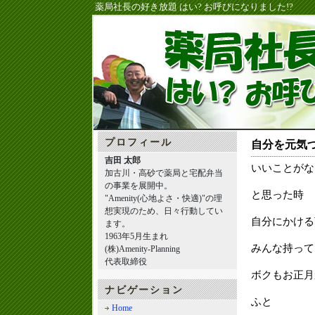
薬局社長の好き放題 はい? お呼びになりました!?
プロフィール
自分を元気づ
吉田 太郎
いいことがな
加古川・高砂で薬局と宅配弁当
の事業を展開中。
と思った時
"Amenity(心地よさ・快適)"の理
想実現のため、日々行動してい
自分にかける
ます。
1963年5月生まれ
みんな持って
(株)Amenity-Planning
代表取締役
ボクもお正月
ナビゲーション
ふと
Home