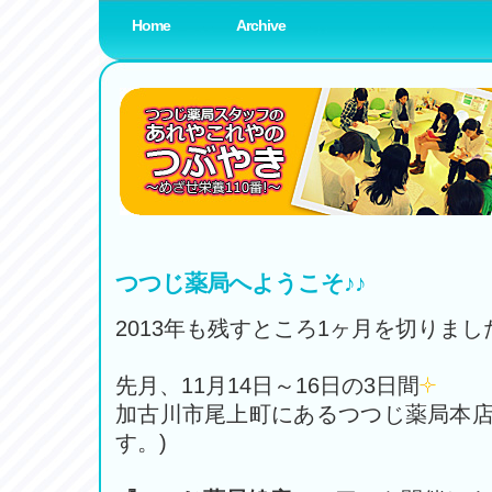
Home
Archive
薬局スタッフブログ
www.amenity-planning.com
つつじ薬局へようこそ♪♪
2013年も残すところ1ヶ月を切りまし
先月、11月14日～16日の3日間
加古川市尾上町にあるつつじ薬局本
す。)